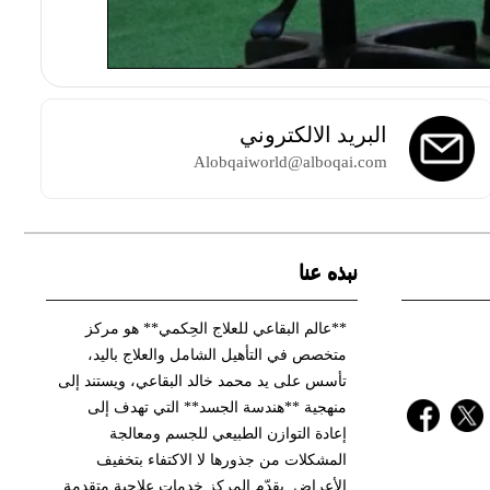
البريد الالكتروني
Alobqaiworld@alboqai.com
نبذه عنا
**عالم البقاعي للعلاج الحِكمي** هو مركز
متخصص في التأهيل الشامل والعلاج باليد،
تأسس على يد محمد خالد البقاعي، ويستند إلى
منهجية **هندسة الجسد** التي تهدف إلى
إعادة التوازن الطبيعي للجسم ومعالجة
المشكلات من جذورها لا الاكتفاء بتخفيف
الأعراض. يقدّم المركز خدمات علاجية متقدمة