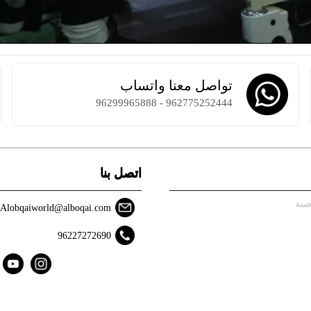
تواصل معنا واتساب
962775252444 - 96299965888
اتصل بنا
صية
Alobqaiworld@alboqai.com
96227272690