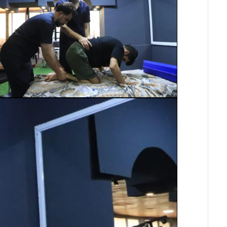
والشلل
الدماغي
خلع
الولادة
بكل
أنواعها
تمزق
الظفيرة
العضدية
الديسك
بانواعها
الصور
خدماتنا
من
نحن