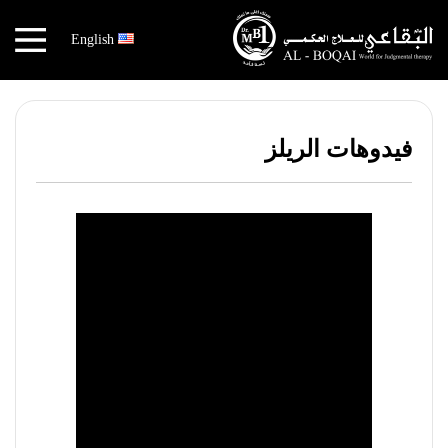
×
English
أخبار
عالم
البقاعي
فيدوهات الريلز
الكتب
هندسة
الجسد
مهندس
الجسد
قصص
النجاح
نقص
الاكسجين