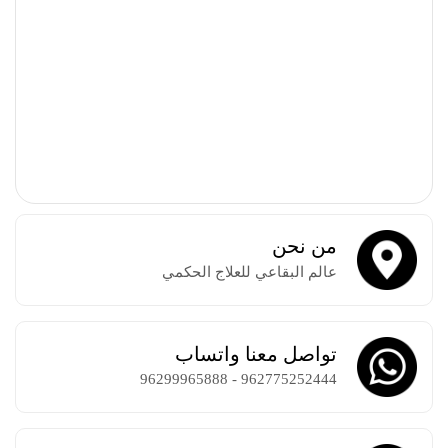
السيرة
الذاتيه
عالم
البقاعي
اتصل
بنا
عالم
البقاعي
من نحن
عالم البقاعي للعلاج الحكمي
رؤيا
البقاعي
الفئة
تواصل معنا واتساب
المستهدفة
962775252444 - 96299965888