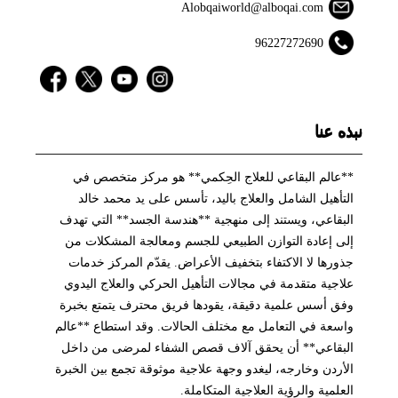
Alobqaiworld@alboqai.com
96227272690
نبذه عنا
**عالم البقاعي للعلاج الحِكمي** هو مركز متخصص في
التأهيل الشامل والعلاج باليد، تأسس على يد محمد خالد
البقاعي، ويستند إلى منهجية **هندسة الجسد** التي تهدف
إلى إعادة التوازن الطبيعي للجسم ومعالجة المشكلات من
جذورها لا الاكتفاء بتخفيف الأعراض. يقدّم المركز خدمات
علاجية متقدمة في مجالات التأهيل الحركي والعلاج اليدوي
وفق أسس علمية دقيقة، يقودها فريق محترف يتمتع بخبرة
واسعة في التعامل مع مختلف الحالات. وقد استطاع **عالم
البقاعي** أن يحقق آلاف قصص الشفاء لمرضى من داخل
الأردن وخارجه، ليغدو وجهة علاجية موثوقة تجمع بين الخبرة
العلمية والرؤية العلاجية المتكاملة.