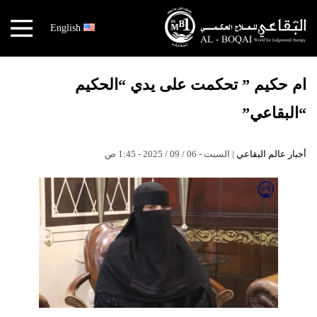
×
English
أخبار
عالم
ام حكيم ” تحكمت على يدي “الحكيم
البقاعي
“البقاعي”
الكتب
هندسة
أخبار عالم البقاعي
| السبت - 06 / 09 / 2025 - 1:45 ص
الجسد
مهندس
الجسد
قصص
النجاح
نقص
الاكسجين