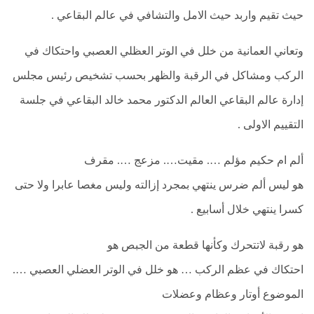
حيث تقيم واربد حيث الامل والتشافي في عالم البقاعي .
السيرة
الذاتيه
وتعاني العمانية من خلل في الوتر العظلي العصبي واحتكاك في
عالم
البقاعي
الركب ومشاكل في الرقبة والظهر بحسب تشخيص رئيس مجلس
إدارة عالم البقاعي العالم الدكتور محمد خالد البقاعي في جلسة
اتصل
بنا
التقييم الاولى .
عالم
ألم ام حكيم مؤلم …. مقيت…. مزعج …. مقرف
البقاعي
هو ليس ألم ضرس ينتهي بمجرد إزالته وليس مغصا عابرا ولا حتى
رؤيا
كسرا ينتهي خلال أسابيع .
البقاعي
الفئة
هو رقبة لاتتحرك وكأنها قطعة من الجبص هو
المستهدفة
احتكاك في عظم الركب … هو خلل في الوتر العضلي العصبي ….
الموضوع أوتار وعظام وعضلات