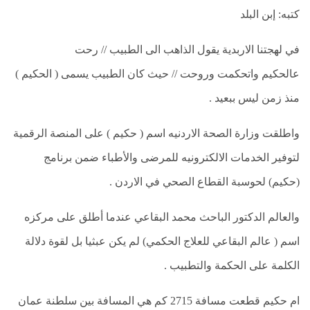
والشلل
كتبه: إبن البلد
الدماغي
خلع
في لهجتنا الاربدية يقول الذاهب الى الطبيب // رحت
الولادة
بكل
عالحكيم واتحكمت وروحت // حيث كان الطبيب يسمى ( الحكيم )
أنواعها
منذ زمن ليس ببعيد .
تمزق
الظفيرة
واطلقت وزارة الصحة الاردنيه اسم ( حكيم ) على المنصة الرقمية
العضدية
لتوفير الخدمات الالكترونيه للمرضى والأطباء ضمن برنامج
الديسك
(حكيم) لحوسبة القطاع الصحي في الاردن .
بانواعها
الصور
والعالم الدكتور الباحث محمد البقاعي عندما أطلق على مركزه
اسم ( عالم البقاعي للعلاج الحكمي) لم يكن عبثيا بل لقوة دلالة
خدماتنا
الكلمة على الحكمة والتطبيب .
من
نحن
ام حكيم قطعت مسافة 2715 كم هي المسافة بين سلطنة عمان