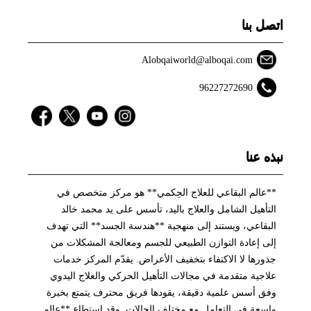
اتصل بنا
Alobqaiworld@alboqai.com
96227272690
نبذه عنا
**عالم البقاعي للعلاج الحِكمي** هو مركز متخصص في
التأهيل الشامل والعلاج باليد، تأسس على يد محمد خالد
البقاعي، ويستند إلى منهجية **هندسة الجسد** التي تهدف
إلى إعادة التوازن الطبيعي للجسم ومعالجة المشكلات من
جذورها لا الاكتفاء بتخفيف الأعراض. يقدّم المركز خدمات
علاجية متقدمة في مجالات التأهيل الحركي والعلاج اليدوي
وفق أسس علمية دقيقة، يقودها فريق محترف يتمتع بخبرة
واسعة في التعامل مع مختلف الحالات. وقد استطاع **عالم