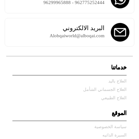
962775252444 - 96299965888
البريد الالكتروني
Alobqaiworld@alboqai.com
خدماتنا
العلاج باليد
العلاج الجسماني الشأمل
العلاج الطبيعي
الموقع
سياسة الخصوصية
السيرة الذاتيه