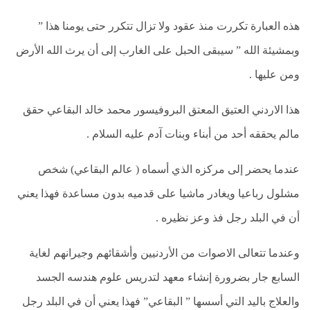
والشلل
الدماغي
هذه العبارة تكررت منذ عقود ولا تزال تتكرر حتى يومنا هذا ”
خلع
وبمشيئة الله ” سيبقى الحبل على الغارب إلى أن يرث الله الأرض
الولادة
بكل
ومن عليها .
أنواعها
هذا الاردني العتيق المعتق البروفيسور محمد خالد البقاعي حقق
تمزق
الظفيرة
مالم يحققه أحد من أبناء وبنات آدم عليه السلام .
العضدية
عندما يحضر إلى مركزه الذي أسماه ( عالم البقاعي) شخص
الديسك
بانواعها
مشلول رباعيا ويغادر ماشيا على قدميه بدون مساعدة فهذا يعني
الصور
أن في البلد رجل فذ وعز نظيره .
خدماتنا
وعندما تتعالى الاصوات من الأردنيين وأشقائهم وجيرانهم لغاية
السابع جار بضرورة إنشاء معهد لتدريس علوم هندسه الجسد
من
نحن
والعلاج باليد التي أسسها ” البقاعي” فهذا يعني أن في البلد رجل