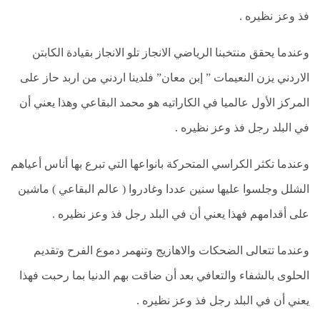
السيرة
فذ وعز نظيره .
الذاتيه
وعندما يحقق منتخبنا الرياضي الانجاز تلو الانجاز بقيادة الكابتن
عالم
البقاعي
الاردني يزن النعيمات ” إبن معان” فلدينا اردني من اربد حاز على
المركز الأول عالميا في الكاراتيه هو محمد البقاعي وهذا يعني أن
اتصل
بنا
في البلد رجل فذ وعز نظيره .
عالم
وعندما تكثر الكراسي المتحركة بانواعها التي تبرع بها أناس أعياهم
البقاعي
الشلل وجلسوا عليها سنين عددا وغادروا ( عالم البقاعي ) ماشين
رؤيا
على أقدامهم فهذا يعني أن في البلد رجل فذ وعز نظيره .
البقاعي
الفئة
وعندما تتعالى الضحكات والاهازيج وتنهمر دموع الفرح وتقديم
المستهدفة
الحلوى بالشفاء والتعافي بعد أن ضاقت بهم الدنيا بما رحبت فهذا
يعني أن في البلد رجل فذ وعز نظيره .