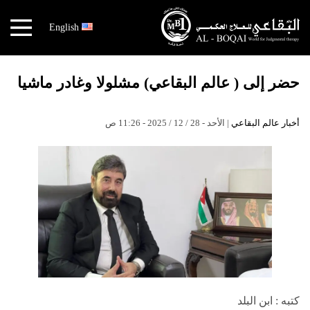
×
English
أخبار
عالم
حضر إلى ( عالم البقاعي) مشلولا وغادر ماشيا
البقاعي
الكتب
أخبار عالم البقاعي
| الأحد - 28 / 12 / 2025 - 11:26 ص
هندسة
الجسد
مهندس
الجسد
قصص
النجاح
نقص
الاكسجين
كتبه : ابن البلد