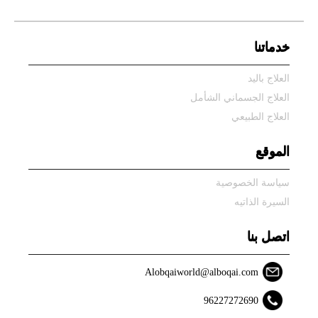
خدماتنا
العلاج باليد
العلاج الجسماني الشأمل
العلاج الطبيعي
الموقع
سياسة الخصوصية
السيرة الذاتيه
اتصل بنا
Alobqaiworld@alboqai.com
96227272690