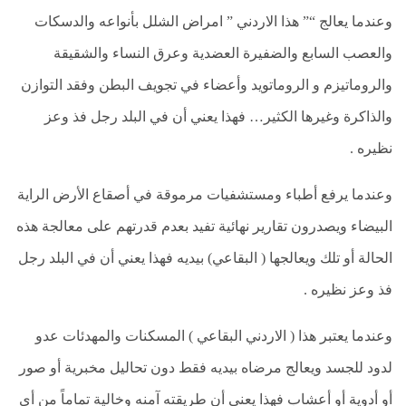
وعندما يعالج “” هذا الاردني ” امراض الشلل بأنواعه والدسكات
والعصب السابع والضفيرة العضدية وعرق النساء والشقيقة
والروماتيزم و الروماتويد وأعضاء في تجويف البطن وفقد التوازن
والذاكرة وغيرها الكثير… فهذا يعني أن في البلد رجل فذ وعز
نظيره .
وعندما يرفع أطباء ومستشفيات مرموقة في أصقاع الأرض الراية
البيضاء ويصدرون تقارير نهائية تفيد بعدم قدرتهم على معالجة هذه
الحالة أو تلك ويعالجها ( البقاعي) بيديه فهذا يعني أن في البلد رجل
فذ وعز نظيره .
وعندما يعتبر هذا ( الاردني البقاعي ) المسكنات والمهدئات عدو
لدود للجسد ويعالج مرضاه بيديه فقط دون تحاليل مخبرية أو صور
أو أدوية أو أعشاب فهذا يعني أن طريقته آمنه وخالية تماماً من أي