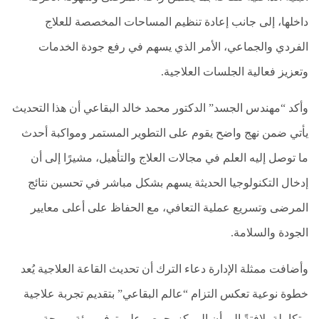
السيرة
داخلها، إلى جانب إعادة تنظيم المساحات المخصصة للعلاج
الذاتيه
الفردي والجماعي، الأمر الذي يسهم في رفع جودة الخدمات
عالم
وتعزيز فعالية الجلسات العلاجية.
البقاعي
اتصل
وأكد “مهندس الجسد” الدكتور محمد خالد البقاعي أن هذا التحديث
بنا
يأتي ضمن نهج واضح يقوم على التطوير المستمر ومواكبة أحدث
عالم
ما توصل إليه العلم في مجالات العلاج والتأهيل، مشيرًا إلى أن
البقاعي
إدخال التكنولوجيا الحديثة يسهم بشكل مباشر في تحسين نتائج
رؤيا
المرضى وتسريع عملية التعافي، مع الحفاظ على أعلى معايير
البقاعي
الجودة والسلامة.
الفئة
المستهدفة
وأضافت ممثلة الإدارة دعاء الترك أن تحديث القاعة العلاجية يُعد
خطوة نوعية تعكس التزام “عالم البقاعي” بتقديم تجربة علاجية
متكاملة، لافتةً إلى أن المركز يحرص على توفير بيئة مريحة