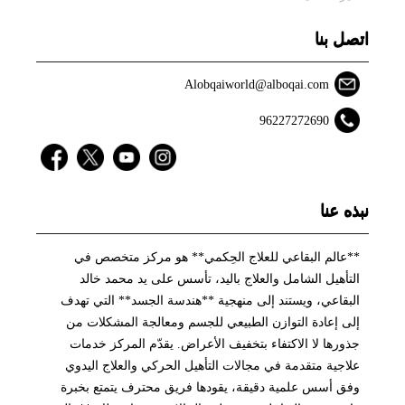
اتصل بنا
Alobqaiworld@alboqai.com
96227272690
نبذه عنا
**عالم البقاعي للعلاج الحِكمي** هو مركز متخصص في
التأهيل الشامل والعلاج باليد، تأسس على يد محمد خالد
البقاعي، ويستند إلى منهجية **هندسة الجسد** التي تهدف
إلى إعادة التوازن الطبيعي للجسم ومعالجة المشكلات من
جذورها لا الاكتفاء بتخفيف الأعراض. يقدّم المركز خدمات
علاجية متقدمة في مجالات التأهيل الحركي والعلاج اليدوي
وفق أسس علمية دقيقة، يقودها فريق محترف يتمتع بخبرة