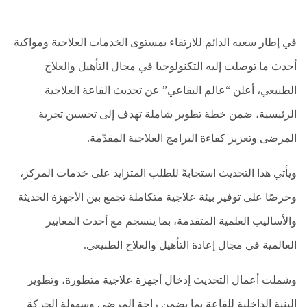
والشلل
الدماغي
في إطار سعيه الدائم للارتقاء بمستوى الخدمات العلاجية ومواكبة
خلع
الولادة
أحدث ما توصلت إليه التكنولوجيا في مجال التأهيل والعلاج
بكل
أنواعها
الطبيعي، أعلن “عالم البقاعي” عن تحديث القاعة العلاجية
الرئيسية، ضمن خطة تطوير شاملة تهدف إلى تحسين تجربة
تمزق
الظفيرة
المرضى وتعزيز كفاءة البرامج العلاجية المقدّمة.
العضدية
الديسك
ويأتي هذا التحديث استجابةً للطلب المتزايد على خدمات المركز،
بانواعها
وحرصًا على توفير بيئة علاجية متكاملة تجمع بين الأجهزة الحديثة
الصور
والأساليب العلمية المتقدمة، بما ينسجم مع أحدث المعايير
خدماتنا
العالمية في مجال إعادة التأهيل والعلاج الطبيعي.
من
وشملت أعمال التحديث إدخال أجهزة علاجية متطورة، وتطوير
نحن
البنية الداخلية للقاعة بما يضمن راحة المرضى وسهولة الحركة