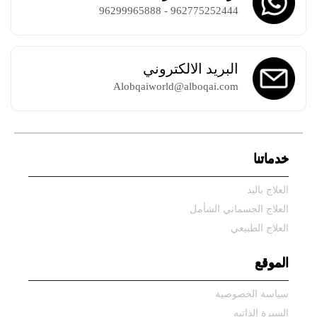
962775252444 - 96299965888
البريد الالكتروني
Alobqaiworld@alboqai.com
خدماتنا
العلاج باليد
العلاج الجسماني الشأمل
العلاج الطبيعي
الموقع
سياسة الخصوصية
السيرة الذاتيه