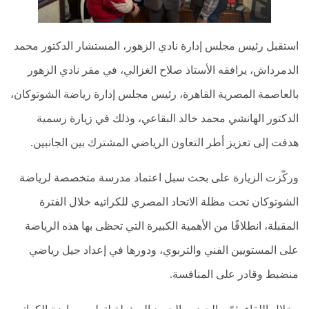
والشلل
الدماغي
استقبل رئيس مجلس إدارة نادي الزهور، المستشار الدكتور محمد
خلع
الولادة
الدمرداش، يرافقه الأستاذ صلاح الغزالي، في مقر نادي الزهور
بكل
أنواعها
بالعاصمة المصرية القاهرة، رئيس مجلس إدارة رياضة الشوتوكان،
تمزق
الدكتور الهانشي محمد خالد البقاعي، وذلك في زيارة رسمية
الظفيرة
العضدية
هدفت إلى تعزيز أطر التعاون الرياضي المشترك بين الجانبين.
الديسك
وركّزت الزيارة على بحث سبل اعتماد مدرسة متخصصة لرياضة
بانواعها
الشوتوكان تحت مظلة الاتحاد المصري للكراتيه خلال الفترة
الصور
المقبلة، انطلاقًا من الأهمية الكبيرة التي تحظى بها هذه الرياضة
خدماتنا
على المستويين الفني والتربوي، ودورها في إعداد جيل رياضي
منضبط وقادر على المنافسة.
من
نحن