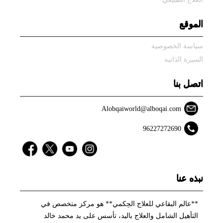
الموقع
سياسة الخصوصية
السيرة الذاتيه
اتصل بنا
Alobqaiworld@alboqai.com
96227272690
نبذه عنا
**عالم البقاعي للعلاج الحِكمي** هو مركز متخصص في
التأهيل الشامل والعلاج باليد، تأسس على يد محمد خالد