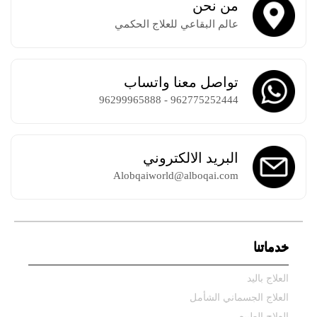
من نحن
عالم البقاعي للعلاج الحكمي
تواصل معنا واتساب
962775252444 - 96299965888
البريد الالكتروني
Alobqaiworld@alboqai.com
خدماتنا
العلاج باليد
العلاج الجسماني الشأمل
العلاج الطبيعي