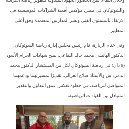
وخلال اللقاء، ثمّن الحضور الجهود المبذولة لتطوير رياضة الكراتيه
السيرة
والشوتوكان في مصر، مؤكدين أهمية الشراكات المؤسسية في
الذاتيه
الارتقاء بالمستوى الفني ونشر المدارس المعتمدة وفق أعلى
عالم
البقاعي
المعايير.
اتصل
وفي ختام الزيارة، قام رئيس مجلس إدارة رياضة الشوتوكان،
بنا
الدكتور الهانشي محمد خالد البقاعي، بمنح شهادات الحزام الأسود
عالم
(9 دان) في رياضة الشوتوكان لكل من المستشار الدكتور محمد
البقاعي
الدمرداش والأستاذ صلاح الغزالي، تقديرًا لمسيرتهما ودعمهما
رؤيا
المتواصل للرياضة، في خطوة تعكس عمق التعاون والتقدير
البقاعي
المتبادل بين القيادات الرياضية.
الفئة
المستهدفة